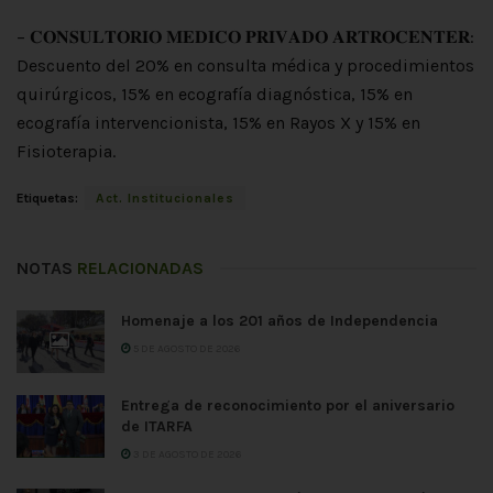
– 𝐂𝐎𝐍𝐒𝐔𝐋𝐓𝐎𝐑𝐈𝐎 𝐌𝐄𝐃𝐈𝐂𝐎 𝐏𝐑𝐈𝐕𝐀𝐃𝐎 𝐀𝐑𝐓𝐑𝐎𝐂𝐄𝐍𝐓𝐄𝐑:
Descuento del 20% en consulta médica y procedimientos
quirúrgicos, 15% en ecografía diagnóstica, 15% en
ecografía intervencionista, 15% en Rayos X y 15% en
Fisioterapia.
Etiquetas:
Act. Institucionales
NOTAS
RELACIONADAS
Homenaje a los 201 años de Independencia
5 DE AGOSTO DE 2026
Entrega de reconocimiento por el aniversario
de ITARFA
3 DE AGOSTO DE 2026