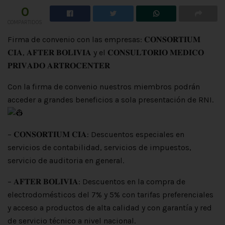
0
COMPARTIDOS
Firma de convenio con las empresas: 𝐂𝐎𝐍𝐒𝐎𝐑𝐓𝐈𝐔𝐌
𝐂𝐈𝐀, 𝐀𝐅𝐓𝐄𝐑 𝐁𝐎𝐋𝐈𝐕𝐈𝐀 y el 𝐂𝐎𝐍𝐒𝐔𝐋𝐓𝐎𝐑𝐈𝐎 𝐌𝐄𝐃𝐈𝐂𝐎
𝐏𝐑𝐈𝐕𝐀𝐃𝐎 𝐀𝐑𝐓𝐑𝐎𝐂𝐄𝐍𝐓𝐄𝐑
Con la firma de convenio nuestros miembros podrán
acceder a
grandes beneficios a sola presentación de RNI.
– 𝐂𝐎𝐍𝐒𝐎𝐑𝐓𝐈𝐔𝐌 𝐂𝐈𝐀: Descuentos especiales en
servicios de contabilidad, servicios de impuestos,
servicio de auditoria en general.
– 𝐀𝐅𝐓𝐄𝐑 𝐁𝐎𝐋𝐈𝐕𝐈𝐀: Descuentos en la compra de
electrodomésticos del 7% y 5% con tarifas preferenciales
y acceso a productos de alta calidad y con garantía y red
de servicio técnico a nivel nacional.