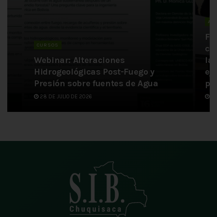
AC
Fi
CURSOS
co
Webinar: Alteraciones
la
n
Hidrogeológicas Post-Fuego y
ej
Presión sobre fuentes de Agua
pa
28 DE JULIO DE 2026
6 