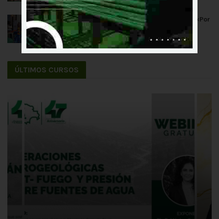
La SIB Chuquisaca sumó apoyo a la teletón «Por
un Amigo Fiel»
28 DE JULIO DE 2026
ÚLTIMOS CURSOS