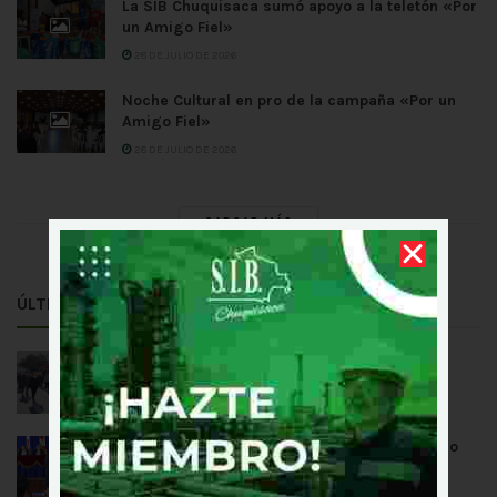
La SIB Chuquisaca sumó apoyo a la teletón «Por
un Amigo Fiel»
28 DE JULIO DE 2026
Noche Cultural en pro de la campaña «Por un
Amigo Fiel»
28 DE JULIO DE 2026
CARGAR MÁS
ÚLTIMAS NOTICIAS
Homenaje a los 201 años de Independencia
5 DE AGOSTO DE 2026
Entrega de reconocimiento por el aniversario
de ITARFA
3 DE AGOSTO DE 2026