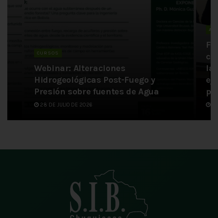
AC
Fi
CURSOS
co
Webinar: Alteraciones
la
n
Hidrogeológicas Post-Fuego y
ej
Presión sobre fuentes de Agua
pa
28 DE JULIO DE 2026
6 