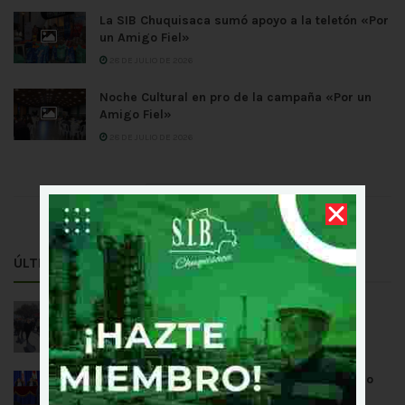
La SIB Chuquisaca sumó apoyo a la teletón «Por
un Amigo Fiel»
28 DE JULIO DE 2026
Noche Cultural en pro de la campaña «Por un
Amigo Fiel»
28 DE JULIO DE 2026
CARGAR MÁS
ÚLTIMAS NOTICIAS
Homenaje a los 201 años de Independencia
5 DE AGOSTO DE 2026
Entrega de reconocimiento por el aniversario
de ITARFA