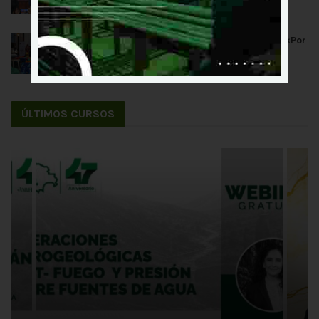
3 DE AGOSTO DE 2026
La SIB Chuquisaca sumó apoyo a la teletón «Por
un Amigo Fiel»
28 DE JULIO DE 2026
ÚLTIMOS CURSOS