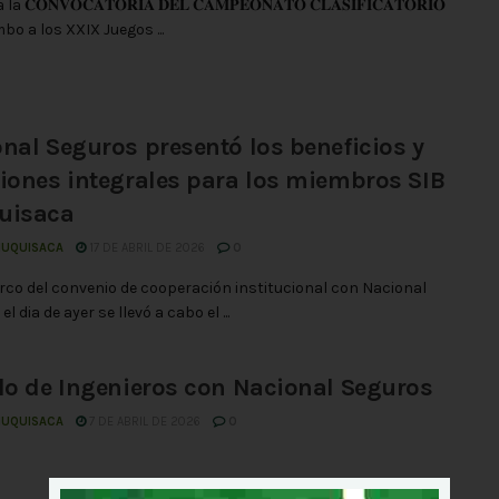
 𝐂𝐎𝐍𝐕𝐎𝐂𝐀𝐓𝐎𝐑𝐈𝐀 𝐃𝐄𝐋 𝐂𝐀𝐌𝐏𝐄𝐎𝐍𝐀𝐓𝐎 𝐂𝐋𝐀𝐒𝐈𝐅𝐈𝐂𝐀𝐓𝐎𝐑𝐈𝐎
rumbo a los XXIX Juegos ...
CURSOS
Webinar: El Agua
nal Seguros presentó los beneficios y
Subterránea Sin
iones integrales para los miembros SIB
Fronteras
uisaca
28 DE JULIO DE 2026
HUQUISACA
17 DE ABRIL DE 2026
0
rco del convenio de cooperación institucional con Nacional
el dia de ayer se llevó a cabo el ...
lo de Ingenieros con Nacional Seguros
HUQUISACA
7 DE ABRIL DE 2026
0