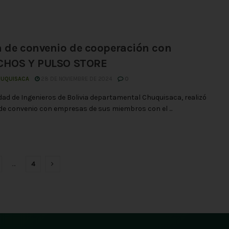
 de convenio de cooperación con
CHOS Y PULSO STORE
HUQUISACA
28 DE NOVIEMBRE DE 2024
0
dad de Ingenieros de Bolivia departamental Chuquisaca, realizó
 de convenio con empresas de sus miembros con el ...
…
4