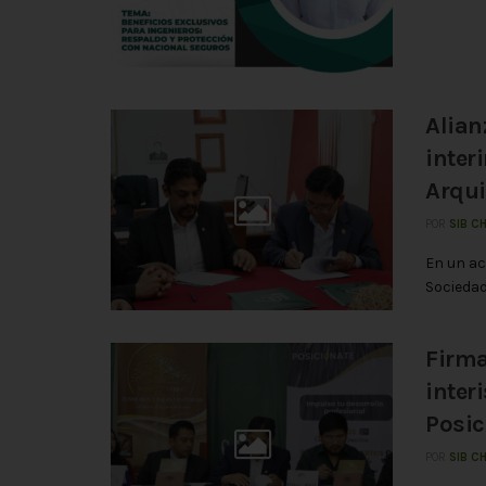
Alian
inter
Arqui
POR
SIB C
En un ac
Sociedad
Firma
inter
Posic
POR
SIB C