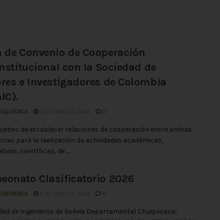
 de Convenio de Cooperación
institucional con la Sociedad de
res e Investigadores de Colombia
IC).
HUQUISACA
17 DE JUNIO DE 2026
0
bjetivo de establecer relaciones de cooperación entre ambas
iones para la realización de actividades académicas,
tivas, científicas, de ...
onato Clasificatorio 2026
HUQUISACA
8 DE JUNIO DE 2026
0
dad de Ingenieros de Bolivia Departamental Chuquisaca,