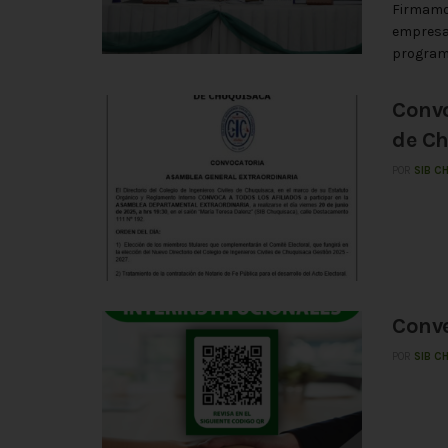
Firmamos
empresas
programa
Convo
de C
POR
SIB C
Conve
POR
SIB C