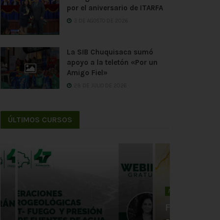
por el aniversario de ITARFA
3 DE AGOSTO DE 2026
La SIB Chuquisaca sumó
apoyo a la teletón «Por un
Amigo Fiel»
28 DE JULIO DE 2026
ÚLTIMOS CURSOS
ACTIVIDADES
Firma de co