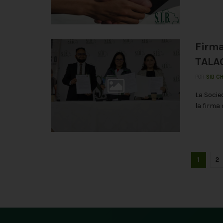
Firma
TALA
POR
SIB C
La Socie
la firma
1
2