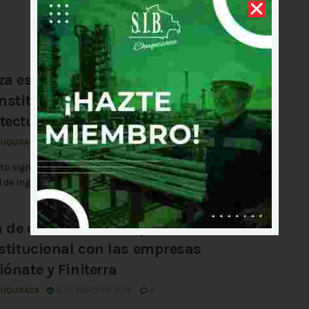
za estratégica de cooperación
institucional con la Facultad de
tectura y Ciencias del Hábitat
HUQUISACA
23 DE MARZO DE 2026
0
to significativo para el fortalecimiento técnico y académico, la
 de Ingenieros de Bolivia Departamental Chuquisaca y la ...
 de convenio de cooperación
istitucional con las empresas
iónate y Finiterra
HUQUISACA
16 DE MARZO DE 2026
0