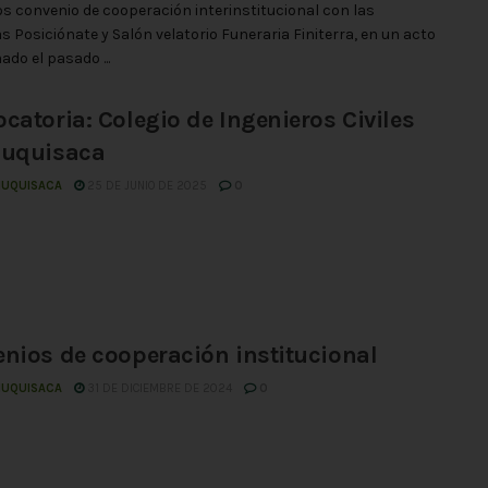
 convenio de cooperación interinstitucional con las
 Posiciónate y Salón velatorio Funeraria Finiterra, en un acto
do el pasado ...
catoria: Colegio de Ingenieros Civiles
huquisaca
HUQUISACA
25 DE JUNIO DE 2025
0
nios de cooperación institucional
HUQUISACA
31 DE DICIEMBRE DE 2024
0