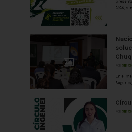
presenta la
𝟐𝟎𝟐𝟔, 
Nacio
soluc
Chuq
POR
SIB C
En el ma
Seguros, 
Círcu
POR
SIB C