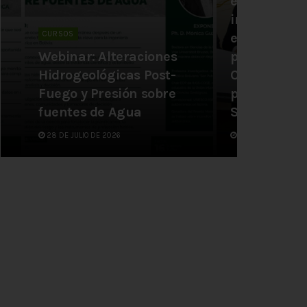
específico 
interinstitu
CURSOS
empresa Pos
Webinar: Alteraciones
para la ejec
Hidrogeológicas Post-
Curso de BI
Fuego y Presión sobre
para Instal
fuentes de Agua
Sanitarias
28 DE JULIO DE 2026
6 DE JULIO DE 2026