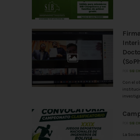
Firma
Inter
Docto
(SoPh
POR
SIB C
Con el o
instituc
investiga
Campe
POR
SIB C
La Socie