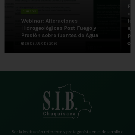
Fi
CURSOS
co
Webinar: Alteraciones
la
n
Hidrogeológicas Post-Fuego y
ej
Presión sobre fuentes de Agua
pa
28 DE JULIO DE 2026
6 
Ser la institución referente y protagonista en el desarrollo e