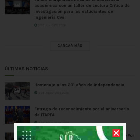
académica con un taller de Lectura Crítica de
Investigación para los estudiantes de
Ingeniería Civil
3 DE JUNIO DE 2026
CARGAR MÁS
ÚLTIMAS NOTICIAS
Homenaje a los 201 años de Independencia
5 DE AGOSTO DE 2026
Entrega de reconocimiento por el aniversario
de ITARFA
3 DE AGOSTO DE 2026
La SIB Chuquisaca sumó apoyo a la teletón «Por