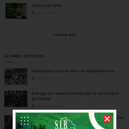
Comercial AFER
1 DE JULIO DE 2026
CARGAR MÁS
ÚLTIMAS NOTICIAS
Homenaje a los 201 años de Independencia
5 DE AGOSTO DE 2026
Entrega de reconocimiento por el aniversario
de ITARFA
3 DE AGOSTO DE 2026
La SIB Chuquisaca sumó apoyo a la teletón «Por
un Amigo Fiel»