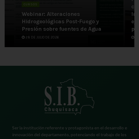
CURSOS
co
Webinar: Alteraciones
la
n
Hidrogeológicas Post-Fuego y
ej
Presión sobre fuentes de Agua
pa
28 DE JULIO DE 2026
6 
Ser la institución referente y protagonista en el desarrollo e
innovación del departamento, potenciando el trabajo de los